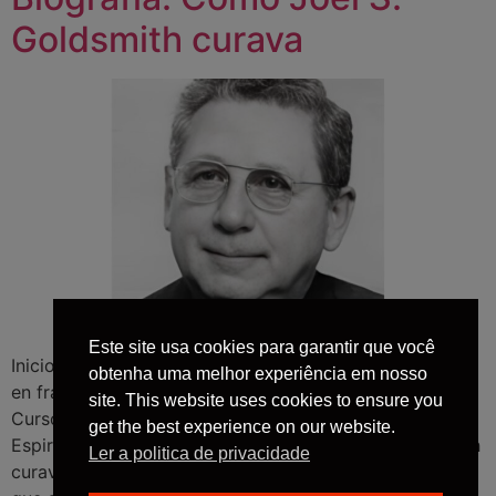
Goldsmith curava
Este site usa cookies para garantir que você
Inicio Sobre Livros Audiolivros Libros en español Livres
obtenha uma melhor experiência em nosso
en français Books in english Ghostwriter Palestras
site. This website uses cookies to ensure you
Cursos e workshops Contato » PNL | Desenvolvimento
get the best experience on our website.
Espiritual | » Autores Biografia: Como Joel S. Goldsmith
Ler a politica de privacidade
curava Por Davi Arbelo “Assim será a minha palavra,