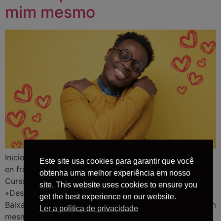
mim mesmo
Inicio Sobre Livros Audiolivros Libros en español Livres
Este site usa cookies para garantir que você
en français Books in english Ghostwriter Palestras
obtenha uma melhor experiência em nosso
Cursos e workshops Contato »Autores |
site. This website uses cookies to ensure you
»Desenvolvimento Espiritual | »Habilidades Sociais
get the best experience on our website.
Baixa autoestima: quando eu não percebo valor em mim
Ler a politica de privacidade
mesmo Houve uma época da minha vida onde não