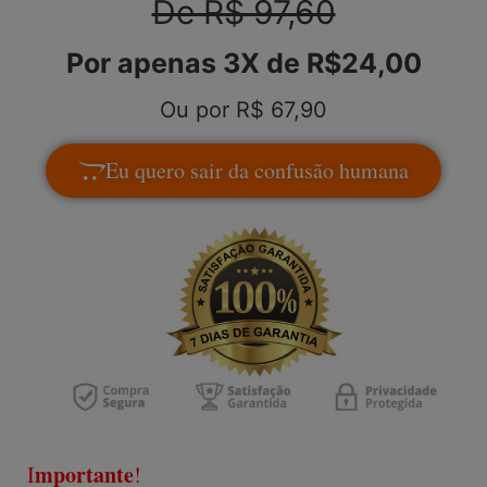
De R$ 97,60
Por apenas 3X de R$24,00
Ou por R$ 67,90
Eu quero sair da confusão humana
mportante
I
!